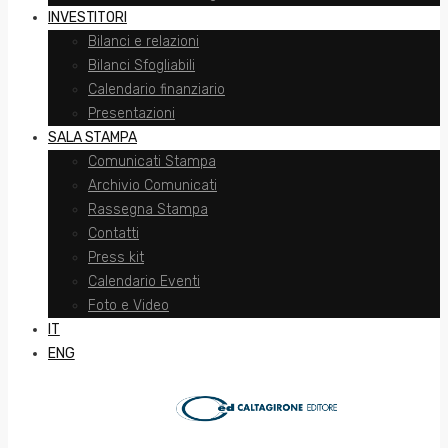
INVESTITORI
Bilanci e relazioni
Bilanci Sfogliabili
Calendario finanziario
Presentazioni
SALA STAMPA
Comunicati Stampa
Archivio Comunicati
Rassegna Stampa
Contatti
Press kit
Calendario Eventi
Foto e Video
IT
ENG