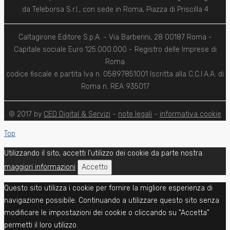
da Teleborsa S.r.l., con sede in Roma, Piazza di Priscilla 4
Caltagirone Editore S.p.A. - Via Barberini, 28 00187 Roma -
Capitale sociale Euro 125.000.000 - Registro delle Imprese di
Roma
codice fiscale e partita Iva n. 05897851001 Iscritta alla C.C.I.A.A. di
Roma n. REA 935017
© 2017 by
CED Digital & Servizi
-
note legali
-
informativa cookie
Top
Utilizzando il sito, accetti l'utilizzo dei cookie da parte nostra.
maggiori informazioni
Accetto
Questo sito utilizza i cookie per fornire la migliore esperienza di
navigazione possibile. Continuando a utilizzare questo sito senza
modificare le impostazioni dei cookie o cliccando su "Accetta"
permetti il loro utilizzo.