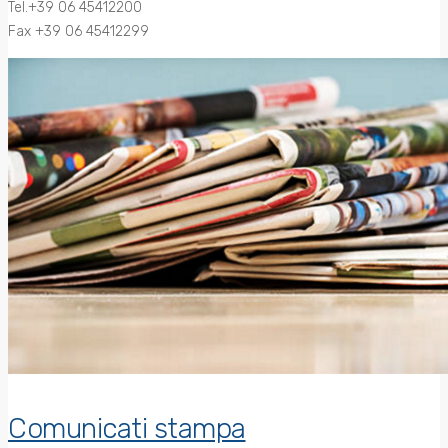
Tel.+39 06 45412200
Fax +39 06 45412299
Comunicati stampa