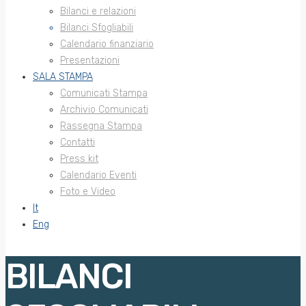
Bilanci e relazioni
Bilanci Sfogliabili
Calendario finanziario
Presentazioni
SALA STAMPA
Comunicati Stampa
Archivio Comunicati
Rassegna Stampa
Contatti
Press kit
Calendario Eventi
Foto e Video
It
Eng
BILANCI