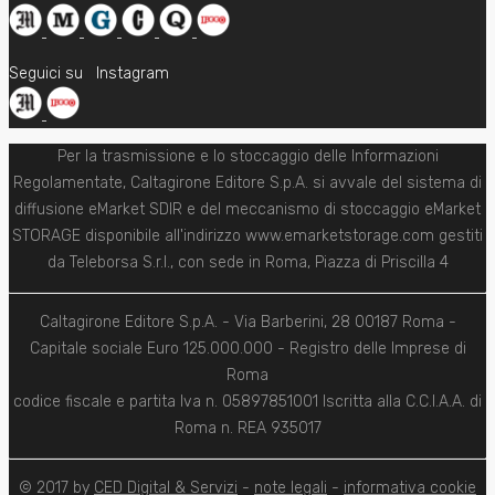
Seguici su
Instagram
Per la trasmissione e lo stoccaggio delle Informazioni
Regolamentate, Caltagirone Editore S.p.A. si avvale del sistema di
diffusione eMarket SDIR e del meccanismo di stoccaggio eMarket
STORAGE disponibile all'indirizzo www.emarketstorage.com gestiti
da Teleborsa S.r.l., con sede in Roma, Piazza di Priscilla 4
Caltagirone Editore S.p.A. - Via Barberini, 28 00187 Roma -
Capitale sociale Euro 125.000.000 - Registro delle Imprese di
Roma
codice fiscale e partita Iva n. 05897851001 Iscritta alla C.C.I.A.A. di
Roma n. REA 935017
© 2017 by
CED Digital & Servizi
-
note legali
-
informativa cookie