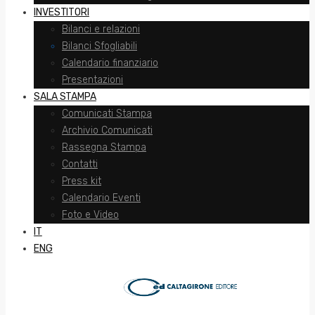
INVESTITORI
Bilanci e relazioni
Bilanci Sfogliabili
Calendario finanziario
Presentazioni
SALA STAMPA
Comunicati Stampa
Archivio Comunicati
Rassegna Stampa
Contatti
Press kit
Calendario Eventi
Foto e Video
IT
ENG