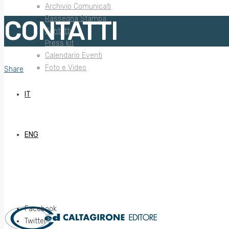
Archivio Comunicati
Rassegna Stampa
CONTATTI
Contatti
Press kit
Calendario Eventi
Foto e Video
Share
IT
ENG
Facebook
Twitter