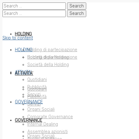
Search
for:
Search
for:
HOLDING
Skip to content
HOLDING
Holding di partecipazione
Società della Holding
Holding di partecipazione
Società della Holding
ATTIVITA’
ATTIVITA’
Quotidiani
Pubblicità
Quotidiani
Servizi
Pubblicità
GOVERNANCE
Servizi
Organi Sociali
Corporate Governance
GOVERNANCE
Internal Dealing
Assemblea azionisti
Organi Sociali