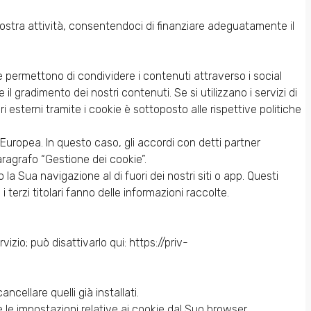
nostra attività, consentendoci di finanziare adeguatamente il
e permettono di condividere i contenuti attraverso i social
l gradimento dei nostri contenuti. Se si utilizzano i servizi di
ori esterni tramite i cookie è sottoposto alle rispettive politiche
 Europea. In questo caso, gli accordi con detti partner
aragrafo “Gestione dei cookie”.
la Sua navigazione al di fuori dei nostri siti o app. Questi
i terzi titolari fanno delle informazioni raccolte.
izio; può disattivarlo qui: https://priv-
cellare quelli già installati.
le impostazioni relative ai cookie dal Suo browser.