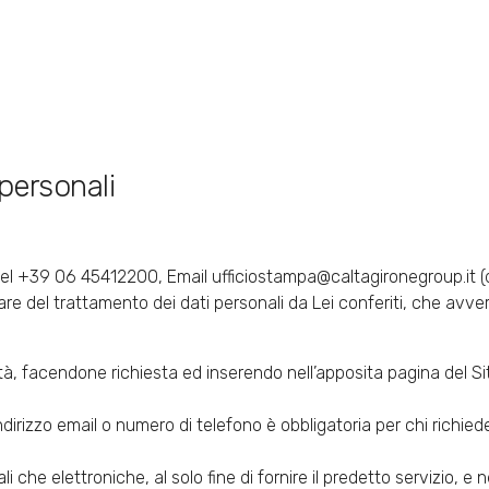
personali
tel +39 06 45412200, Email ufficiostampa@caltagironegroup.it (di
lare del trattamento dei dati personali da Lei conferiti, che avve
tà, facendone richiesta ed inserendo nell’apposita pagina del Sito 
indirizzo email o numero di telefono è obbligatoria per chi richiede
li che elettroniche, al solo fine di fornire il predetto servizio, 