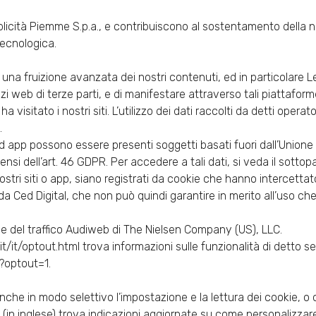
bblicità Piemme S.p.a., e contribuiscono al sostentamento della 
tecnologica.
una fruizione avanzata dei nostri contenuti, ed in particolare L
 web di terze parti, e di manifestare attraverso tali piattaforme i
visitato i nostri siti. L’utilizzo dei dati raccolti da detti operat
.
i ed app possono essere presenti soggetti basati fuori dall’Unione
si dell’art. 46 GDPR. Per accedere a tali dati, si veda il sottop
tri siti o app, siano registrati da cookie che hanno intercettato 
i da Ced Digital, che non può quindi garantire in merito all’uso che 
one del traffico Audiweb di The Nielsen Company (US), LLC.
it/optout.html trova informazioni sulle funzionalità di detto serv
?optout=1.
he in modo selettivo l’impostazione e la lettura dei cookie, o can
in inglese) trova indicazioni aggiornate su come personalizzare 