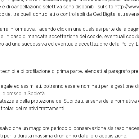
okie e di cancellazione selettiva sono disponibili sul sito http:/
ookie, tra quelli controllati o controllabili da Ced Digital attrav
ra informativa, facendo click in una qualsiasi parte della pagin
kie. In caso di mancata accettazione dei cookie, eventuali cooki
 fino ad una successiva ed eventuale accettazione della Policy. Le
vizi tecnici e di profilazione di prima parte, elencati al paragraf
, legale ed assimilati, potranno essere nominati per la gestione d
ile presso la Società.
vatezza e della protezione dei Suoi dati, ai sensi della normativa d
tolari dei relativi trattamenti.
 salvo che un maggiore periodo di conservazione sia reso necessa
ati per la durata massima di un anno dalla loro acquisizione.