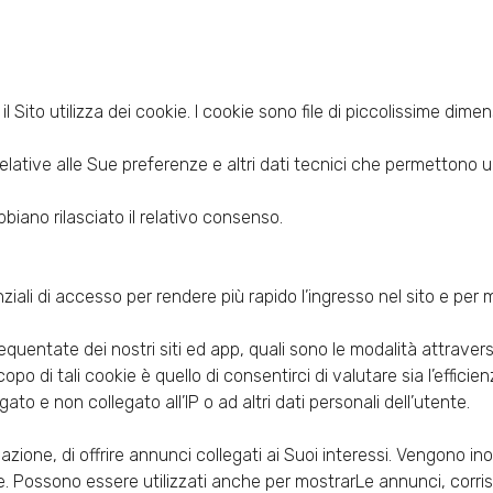
l Sito utilizza dei cookie. I cookie sono file di piccolissime dime
relative alle Sue preferenze e altri dati tecnici che permetton
abbiano rilasciato il relativo consenso.
ali di accesso per rendere più rapido l’ingresso nel sito e per
uentate dei nostri siti ed app, quali sono le modalità attraverso 
scopo di tali cookie è quello di consentirci di valutare sia l’efficie
to e non collegato all’IP o ad altri dati personali dell’utente.
one, di offrire annunci collegati ai Suoi interessi. Vengono inolt
e. Possono essere utilizzati anche per mostrarLe annunci, corrisp