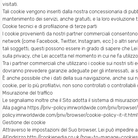
visitati.
Tali cookie vengono inseriti dalla nostra concessionaria di pu
mantenimento dei servizi, anche gratuiti, e la loro evoluzione 
Cookie tecnici e di profilazione di terze parti
I cookie provenienti da nostri partner commerciali consentono 
network (come Facebook, Twitter, Instagram, ecc.) o altri servizi
tali soggetti, questi possono essere in grado di sapere che Lei ha 
sulla privacy, che Lei accetta nel momento in cui ne fa utilizzo
Tra i partner commerciali che utilizzano i cookie sui nostri sit
dovranno prevedere garanzie adeguate per gli interessati, ai sen
È anche possibile che i dati della sua navigazione, anche sui nos
cookie, per lo più profilativi, non sono controllati o controllabil
Misurazione del traffico
Le segnaliamo inoltre che il Sito adotta il sistema di misurazi
Alla pagina https://priv-policy.imrworldwide.com/priv/browser/it/
policy.imrworldwide.com/priv/browser/cookie-policy-it-it.html
Gestione dei cookie
Attraverso le impostazioni del Suo browser, Lei può impedire anc
All’indirizzo http://cookiepedia.co.uk/how-to-manage-cookies (