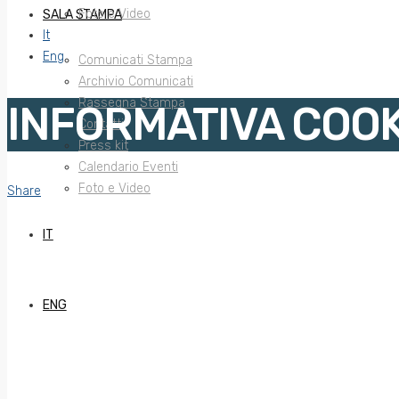
Foto e Video
SALA STAMPA
It
Eng
Comunicati Stampa
Archivio Comunicati
Rassegna Stampa
INFORMATIVA COOK
Contatti
Press kit
Calendario Eventi
Foto e Video
Share
IT
ENG