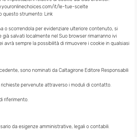
/www.youronlinechoices.com/it/le-tue-scelte
erso questo strumento: Link
a o scorrendola per evidenziare ulteriore contenuto, si
e già salvati localmente nel Suo browser rimarranno ivi
i avrà sempre la possibilità di rimuovere i cookie in qualsiasi
o precedente, sono nominati da Caltagirone Editore Responsabili
i richieste pervenute attraverso i moduli di contatto.
i riferimento.
rio da esigenze amministrative, legali o contabili.