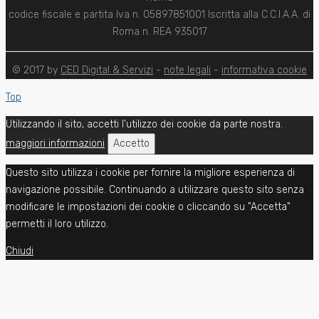
codice fiscale e partita Iva n. 05897851001 Iscritta alla C.C.I.A.A. di
Roma n. REA 935017
© 2017 by
CED Digital & Servizi
-
note legali
-
informativa cookie
Top
Utilizzando il sito, accetti l'utilizzo dei cookie da parte nostra.
maggiori informazioni
Accetto
Questo sito utilizza i cookie per fornire la migliore esperienza di
navigazione possibile. Continuando a utilizzare questo sito senza
modificare le impostazioni dei cookie o cliccando su "Accetta"
permetti il loro utilizzo.
Chiudi