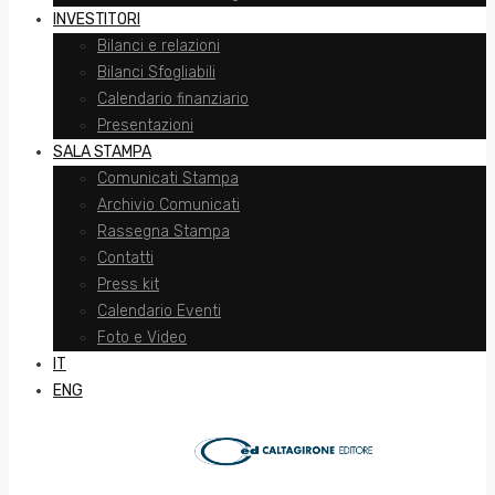
INVESTITORI
Bilanci e relazioni
Bilanci Sfogliabili
Calendario finanziario
Presentazioni
SALA STAMPA
Comunicati Stampa
Archivio Comunicati
Rassegna Stampa
Contatti
Press kit
Calendario Eventi
Foto e Video
IT
ENG