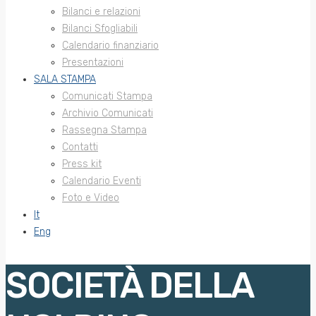
Bilanci e relazioni
Bilanci Sfogliabili
Calendario finanziario
Presentazioni
SALA STAMPA
Comunicati Stampa
Archivio Comunicati
Rassegna Stampa
Contatti
Press kit
Calendario Eventi
Foto e Video
It
Eng
SOCIETÀ DELLA