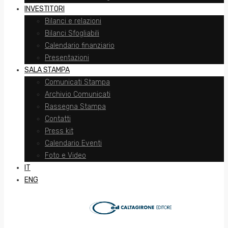
INVESTITORI
Bilanci e relazioni
Bilanci Sfogliabili
Calendario finanziario
Presentazioni
SALA STAMPA
Comunicati Stampa
Archivio Comunicati
Rassegna Stampa
Contatti
Press kit
Calendario Eventi
Foto e Video
IT
ENG