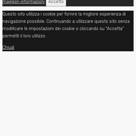
maggiori informazioni
Accetto
Questo sito utilizza i cookie per fornire la migliore esperienza di
navigazione possibile. Continuando a utilizzare questo sito senza
modificare le impostazioni dei cookie o cliccando su "Accetta"
permetti il loro utilizzo.
Chiudi