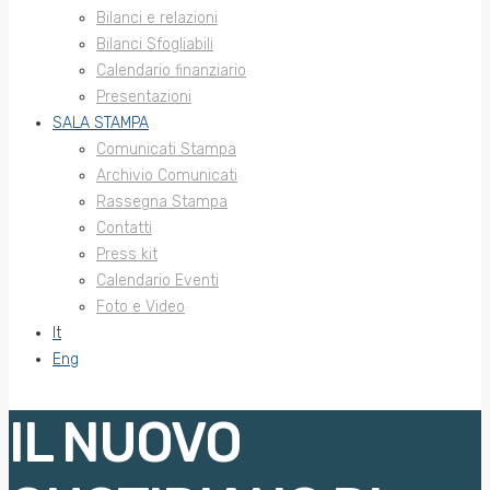
Bilanci e relazioni
Bilanci Sfogliabili
Calendario finanziario
Presentazioni
SALA STAMPA
Comunicati Stampa
Archivio Comunicati
Rassegna Stampa
Contatti
Press kit
Calendario Eventi
Foto e Video
It
Eng
IL NUOVO