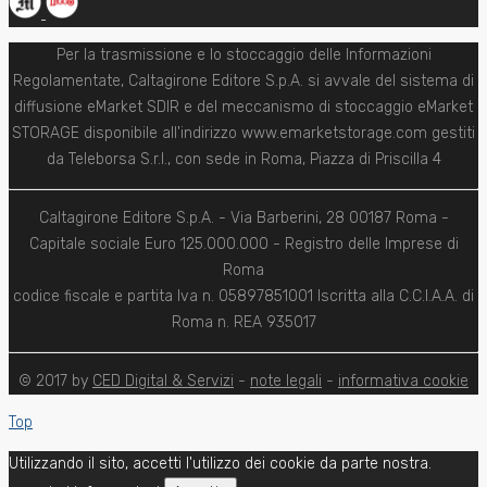
Per la trasmissione e lo stoccaggio delle Informazioni
Regolamentate, Caltagirone Editore S.p.A. si avvale del sistema di
diffusione eMarket SDIR e del meccanismo di stoccaggio eMarket
STORAGE disponibile all'indirizzo www.emarketstorage.com gestiti
da Teleborsa S.r.l., con sede in Roma, Piazza di Priscilla 4
Caltagirone Editore S.p.A. - Via Barberini, 28 00187 Roma -
Capitale sociale Euro 125.000.000 - Registro delle Imprese di
Roma
codice fiscale e partita Iva n. 05897851001 Iscritta alla C.C.I.A.A. di
Roma n. REA 935017
© 2017 by
CED Digital & Servizi
-
note legali
-
informativa cookie
Top
Utilizzando il sito, accetti l'utilizzo dei cookie da parte nostra.