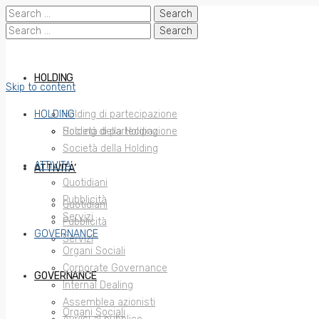
Search
for:
Search
for:
HOLDING
Skip to content
HOLDING
Holding di partecipazione
Società della Holding
Holding di partecipazione
Società della Holding
ATTIVITA’
ATTIVITA’
Quotidiani
Pubblicità
Quotidiani
Servizi
Pubblicità
GOVERNANCE
Servizi
Organi Sociali
Corporate Governance
GOVERNANCE
Internal Dealing
Assemblea azionisti
Organi Sociali