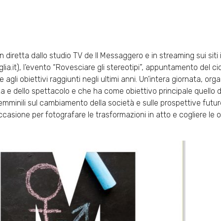
 in diretta dallo studio TV de Il Messaggero e in streaming sui sit
puglia.it), l’evento “Rovesciare gli stereotipi”, appuntamento del ci
 agli obiettivi raggiunti negli ultimi anni. Un’intera giornata, o
nza e dello spettacolo e che ha come obiettivo principale quello d
femminili sul cambiamento della società e sulle prospettive future.
ccasione per fotografare le trasformazioni in atto e cogliere le