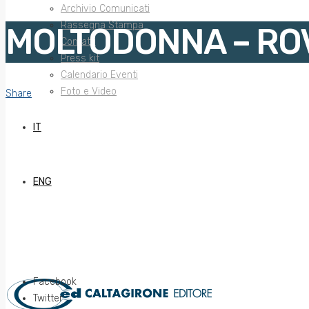
Archivio Comunicati
Rassegna Stampa
MOLTODONNA – ROV
Contatti
Press kit
Calendario Eventi
Foto e Video
Share
IT
ENG
Facebook
Twitter