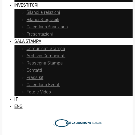
INVESTITORI
Bilanci e relazioni
Bilanci Sfogliabili
Calendario finanziario
Presentazioni
SALA STAMPA
Comunicati Stampa
Archivio Comunicati
Rassegna Stampa
Contatti
Press kit
Calendario Eventi
Foto e Video
IT
ENG