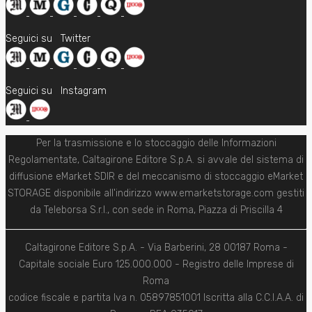
Seguici su
Twitter
Seguici su
Instagram
Per la trasmissione e lo stoccaggio delle Informazioni
Regolamentate, Caltagirone Editore S.p.A. si avvale del sistema di
diffusione eMarket SDIR e del meccanismo di stoccaggio eMarket
STORAGE disponibile all'indirizzo www.emarketstorage.com gestiti
da Teleborsa S.r.l., con sede in Roma, Piazza di Priscilla 4
Caltagirone Editore S.p.A. - Via Barberini, 28 00187 Roma -
Capitale sociale Euro 125.000.000 - Registro delle Imprese di
Roma
codice fiscale e partita Iva n. 05897851001 Iscritta alla C.C.I.A.A. di