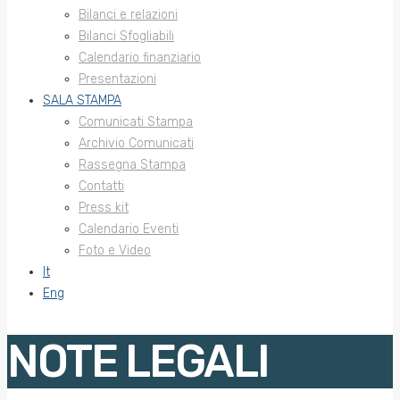
Bilanci e relazioni
Bilanci Sfogliabili
Calendario finanziario
Presentazioni
SALA STAMPA
Comunicati Stampa
Archivio Comunicati
Rassegna Stampa
Contatti
Press kit
Calendario Eventi
Foto e Video
It
Eng
NOTE LEGALI