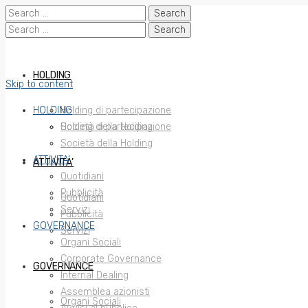
Search
for:
Search
for:
HOLDING
Skip to content
HOLDING
Holding di partecipazione
Società della Holding
Holding di partecipazione
Società della Holding
ATTIVITA’
ATTIVITA’
Quotidiani
Pubblicità
Quotidiani
Servizi
Pubblicità
GOVERNANCE
Servizi
Organi Sociali
Corporate Governance
GOVERNANCE
Internal Dealing
Assemblea azionisti
Organi Sociali