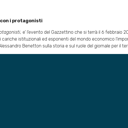
i con i protagonisti
rotagonisti,
e’ l’evento del Gazzettino che si terrà il 6 febbraio 
i cariche istituzionali ed esponenti del mondo economico l’impor
essandro Benetton sulla storia e sul ruole del giornale per il terr