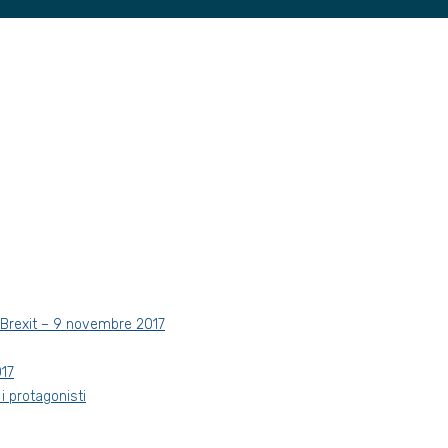
a Brexit – 9 novembre 2017
017
 i protagonisti