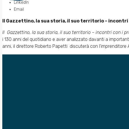
LinkedIn
Email
Il Gazzettino, la sua storia, il suo territorio – incontr
Il Gazzettino, la sua storia, il suo territorio – incontri con i p
i 130 anni del quotidiano e aver analizzato davanti a important
anni, il direttore Roberto Papetti discuterà con l’imprenditore Al