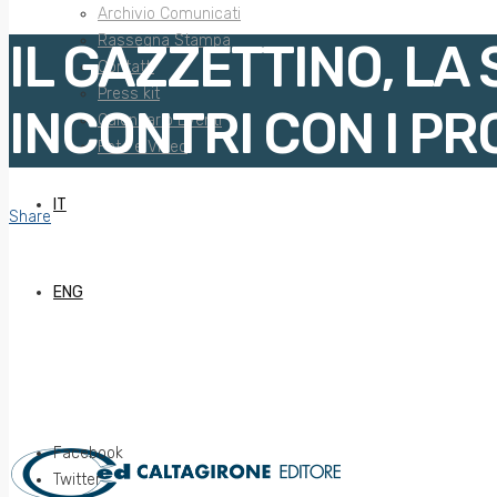
Archivio Comunicati
Rassegna Stampa
IL GAZZETTINO, LA 
Contatti
Press kit
INCONTRI CON I PR
Calendario Eventi
Foto e Video
IT
Share
ENG
Facebook
Twitter