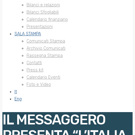
Bilanci e relazioni
Bilanci Sfogliabili
Calendario finanziario
Presentazioni
SALA STAMPA
Comunicati Stampa
Archivio Comunicati
Rassegna Stampa
Contatti
Press kit
Calendario Eventi
Foto e Video
It
Eng
IL MESSAGGERO