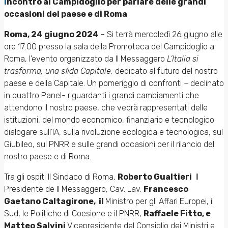
Incontro al Campidoglio per parlare delle grandi
occasioni del paese e di Roma
Roma, 24 giugno 2024
– Si terrà mercoledì 26 giugno alle
ore 17:00 presso la sala della Promoteca del Campidoglio a
Roma, l’evento organizzato da Il Messaggero
L’Italia si
trasforma, una sfida Capitale,
dedicato al futuro del nostro
paese e della Capitale. Un pomeriggio di confronti – declinato
in quattro Panel- riguardanti i grandi cambiamenti che
attendono il nostro paese, che vedrà rappresentati delle
istituzioni, del mondo economico, finanziario e tecnologico
dialogare sull’IA, sulla rivoluzione ecologica e tecnologica, sul
Giubileo, sul PNRR e sulle grandi occasioni per il rilancio del
nostro paese e di Roma.
Tra gli ospiti Il Sindaco di Roma,
Roberto Gualtieri
Il
Presidente de Il Messaggero, Cav. Lav.
Francesco
Gaetano Caltagirone, il
Ministro per gli Affari Europei, il
Sud, le Politiche di Coesione e il PNRR,
Raffaele Fitto, e
Matteo Salvini
Vicepresidente del Consiglio dei Ministri e