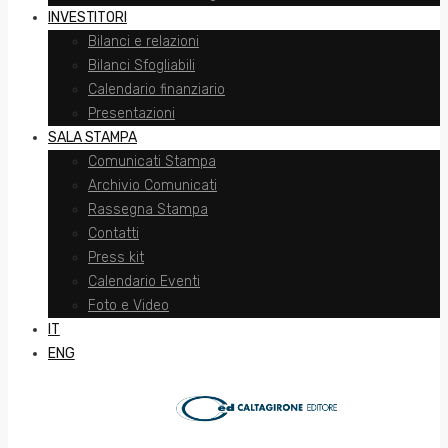
INVESTITORI
Bilanci e relazioni
Bilanci Sfogliabili
Calendario finanziario
Presentazioni
SALA STAMPA
Comunicati Stampa
Archivio Comunicati
Rassegna Stampa
Contatti
Press kit
Calendario Eventi
Foto e Video
IT
ENG