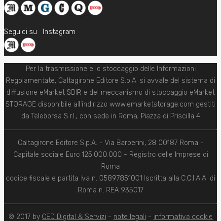
Seguici su
Instagram
Per la trasmissione e lo stoccaggio delle Informazioni
Regolamentate, Caltagirone Editore S.p.A. si avvale del sistema di
diffusione eMarket SDIR e del meccanismo di stoccaggio eMarket
STORAGE disponibile all'indirizzo www.emarketstorage.com gestiti
da Teleborsa S.r.l., con sede in Roma, Piazza di Priscilla 4
Caltagirone Editore S.p.A. - Via Barberini, 28 00187 Roma -
Capitale sociale Euro 125.000.000 - Registro delle Imprese di
Roma
codice fiscale e partita Iva n. 05897851001 Iscritta alla C.C.I.A.A. di
Roma n. REA 935017
© 2017 by
CED Digital & Servizi
-
note legali
-
informativa cookie