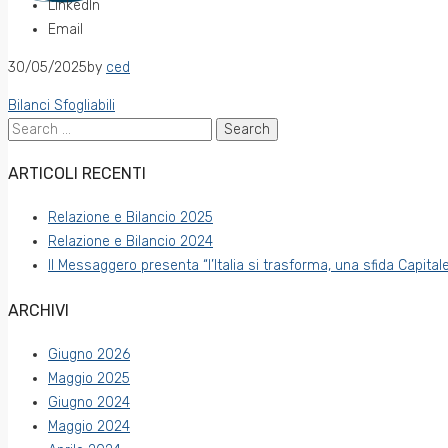
LinkedIn
Email
30/05/2025
by
ced
Bilanci Sfogliabili
Search
for:
ARTICOLI RECENTI
Relazione e Bilancio 2025
Relazione e Bilancio 2024
Il Messaggero presenta “l’Italia si trasforma, una sfida Capitale
ARCHIVI
Giugno 2026
Maggio 2025
Giugno 2024
Maggio 2024