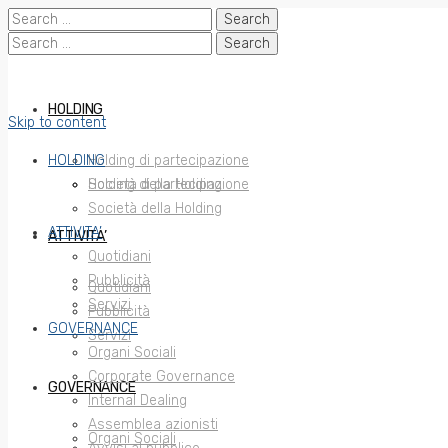
Search
for:
Search
for:
HOLDING
Skip to content
HOLDING
Holding di partecipazione
Società della Holding
Holding di partecipazione
Società della Holding
ATTIVITA’
ATTIVITA’
Quotidiani
Pubblicità
Quotidiani
Servizi
Pubblicità
GOVERNANCE
Servizi
Organi Sociali
Corporate Governance
GOVERNANCE
Internal Dealing
Assemblea azionisti
Organi Sociali