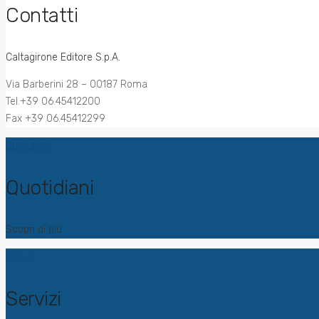
Contatti
Caltagirone Editore S.p.A.
Via Barberini 28 – 00187 Roma
Tel.+39 06.45412200
Fax +39 06.45412299
Quotidiani
Quotidiani
Scopri di più
Servizi
Servizi