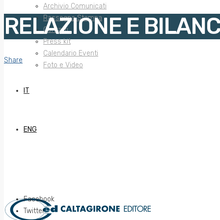
Archivio Comunicati
RELAZIONE E BILANC
Rassegna Stampa
Contatti
Press kit
Calendario Eventi
Share
Foto e Video
IT
ENG
Facebook
Twitter