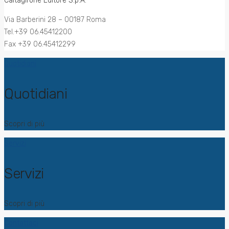
Caltagirone Editore S.p.A.
Via Barberini 28 – 00187 Roma
Tel.+39 06.45412200
Fax +39 06.45412299
Quotidiani
Quotidiani
Scopri di più
Servizi
Servizi
Scopri di più
Contattaci