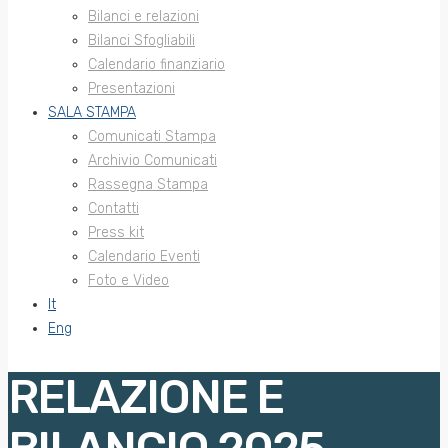
Bilanci e relazioni
Bilanci Sfogliabili
Calendario finanziario
Presentazioni
SALA STAMPA
Comunicati Stampa
Archivio Comunicati
Rassegna Stampa
Contatti
Press kit
Calendario Eventi
Foto e Video
It
Eng
RELAZIONE E