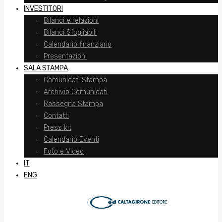
INVESTITORI
Bilanci e relazioni
Bilanci Sfogliabili
Calendario finanziario
Presentazioni
SALA STAMPA
Comunicati Stampa
Archivio Comunicati
Rassegna Stampa
Contatti
Press kit
Calendario Eventi
Foto e Video
IT
ENG