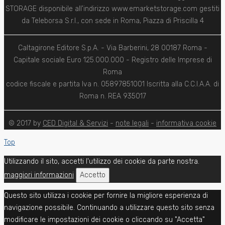
STORAGE disponibile all'indirizzo www.emarketstorage.com gestiti
da Teleborsa S.r.l., con sede in Roma, Piazza di Priscilla 4
Caltagirone Editore S.p.A. - Via Barberini, 28 00187 Roma -
Capitale sociale Euro 125.000.000 - Registro delle Imprese di
Roma
codice fiscale e partita Iva n. 05897851001 Iscritta alla C.C.I.A.A. di
Roma n. REA 935017
© 2017 by
CED Digital & Servizi
-
note legali
-
informativa cookie
Top
Utilizzando il sito, accetti l'utilizzo dei cookie da parte nostra.
maggiori informazioni
Accetto
Questo sito utilizza i cookie per fornire la migliore esperienza di
navigazione possibile. Continuando a utilizzare questo sito senza
modificare le impostazioni dei cookie o cliccando su "Accetta"