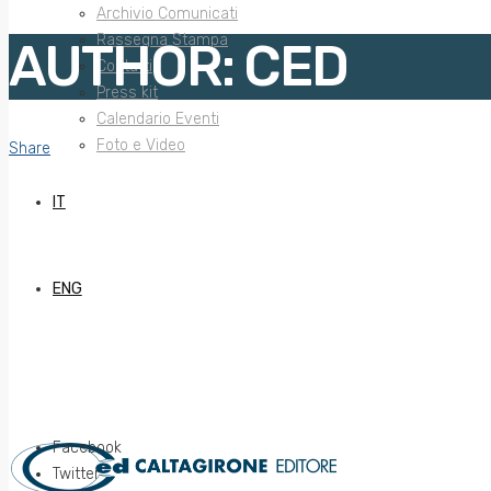
Archivio Comunicati
Rassegna Stampa
AUTHOR:
CED
Contatti
Press kit
Calendario Eventi
Foto e Video
Share
IT
ENG
Facebook
Twitter