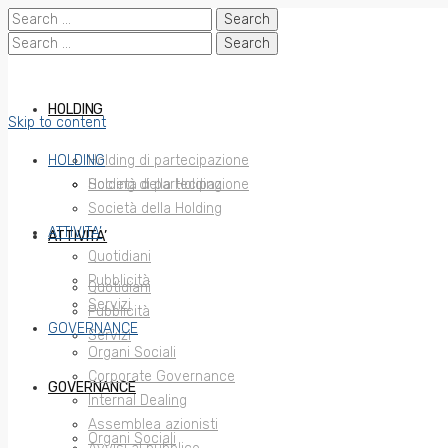
Search
for:
Search
for:
HOLDING
Skip to content
HOLDING
Holding di partecipazione
Società della Holding
Holding di partecipazione
Società della Holding
ATTIVITA’
ATTIVITA’
Quotidiani
Pubblicità
Quotidiani
Servizi
Pubblicità
GOVERNANCE
Servizi
Organi Sociali
Corporate Governance
GOVERNANCE
Internal Dealing
Assemblea azionisti
Organi Sociali