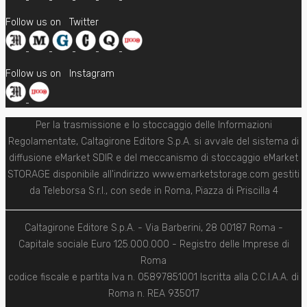
Follow us on
Twitter
Follow us on
Instagram
Per la trasmissione e lo stoccaggio delle Informazioni
Regolamentate, Caltagirone Editore S.p.A. si avvale del sistema di
diffusione eMarket SDIR e del meccanismo di stoccaggio eMarket
STORAGE disponibile all'indirizzo www.emarketstorage.com gestiti
da Teleborsa S.r.l., con sede in Roma, Piazza di Priscilla 4
Caltagirone Editore S.p.A. - Via Barberini, 28 00187 Roma -
Capitale sociale Euro 125.000.000 - Registro delle Imprese di
Roma
codice fiscale e partita Iva n. 05897851001 Iscritta alla C.C.I.A.A. di
Roma n. REA 935017