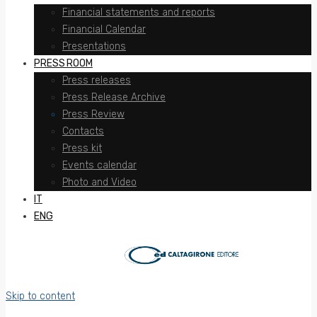
Financial statements and reports
Financial Calendar
Presentations
PRESS ROOM
Press releases
Press Release Archive
Press Review
Contacts
Press kit
Events calendar
Photo and Video
IT
ENG
Skip to content