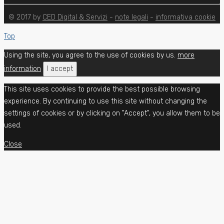
© 2017 by
CED Digital & Servizi
-
note legali
-
informativa cookie
Top
Using the site, you agree to the use of cookies by us.
more
information
I accept
This site uses cookies to provide the best possible browsing
experience. By continuing to use this site without changing the
settings of cookies or by clicking on "Accept", you allow them to be
used.
Close