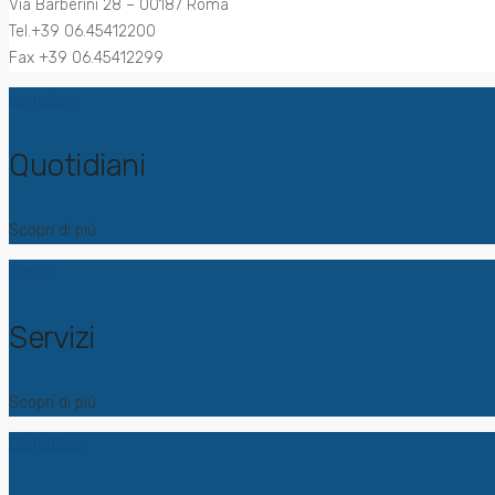
Via Barberini 28 – 00187 Roma
Tel.+39 06.45412200
Fax +39 06.45412299
Quotidiani
Quotidiani
Scopri di più
Servizi
Servizi
Scopri di più
Contattaci