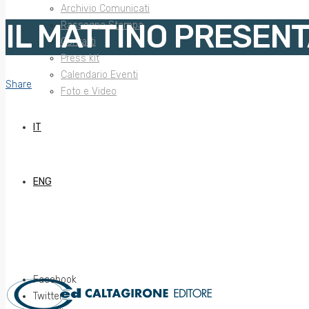
Archivio Comunicati
IL MATTINO PRESENT
Rassegna Stampa
Contatti
Press kit
Calendario Eventi
Share
Foto e Video
IT
ENG
Facebook
Twitter