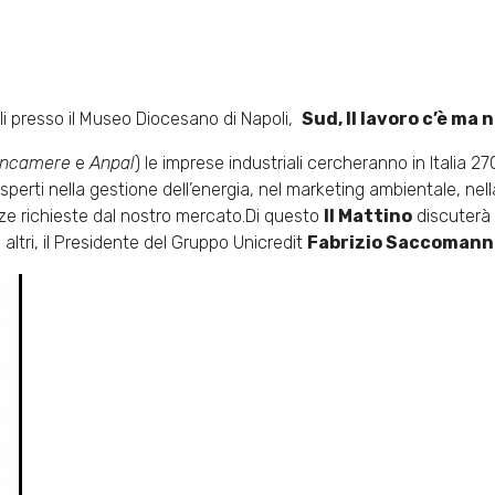
li presso il Museo Diocesano di Napoli,
Sud, Il lavoro c’è ma 
oncamere
e
Anpal
) le imprese industriali cercheranno in Italia 2
perti nella gestione dell’energia, nel marketing ambientale, ne
 richieste dal nostro mercato.Di questo
Il Mattino
discuterà 
 altri, il Presidente del Gruppo Unicredit
Fabrizio Saccomann