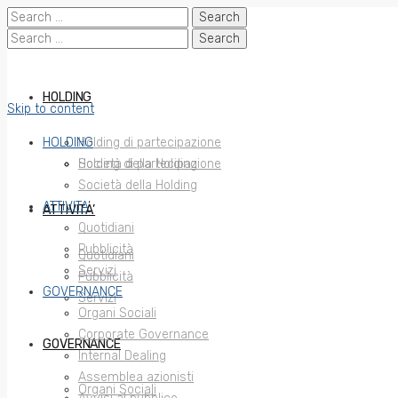
Search
for:
Search
for:
HOLDING
Skip to content
HOLDING
Holding di partecipazione
Società della Holding
Holding di partecipazione
Società della Holding
ATTIVITA’
ATTIVITA’
Quotidiani
Pubblicità
Quotidiani
Servizi
Pubblicità
GOVERNANCE
Servizi
Organi Sociali
Corporate Governance
GOVERNANCE
Internal Dealing
Assemblea azionisti
Organi Sociali